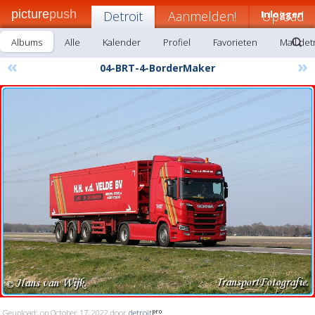
picture
push
Detroit
Aanmelden!
Inloggen
Upload
Albums
Alle
Kalender
Profiel
Favorieten
Mail det
«
»
04-BRT-4-BorderMaker
Geupload: op October 17, 2022 door
detroit