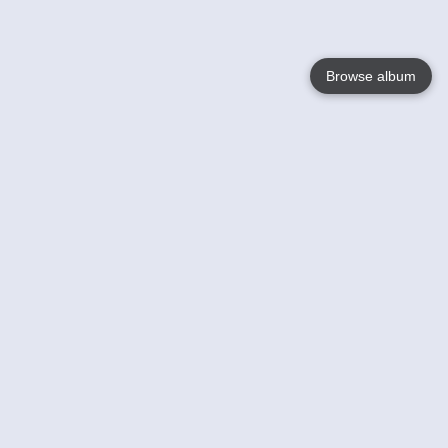
Browse album
Language
English
Nederlands
Français
Jouw
Help
Lees Meer