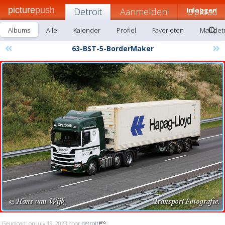
picture
push
Detroit
Aanmelden!
Inloggen
Upload
Albums
Alle
Kalender
Profiel
Favorieten
Mail det
«
»
63-BST-5-BorderMaker
Geupload: op July 19, 2023 door
detroit