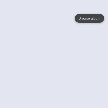
Browse album
Language
English
Nederlands
Français
Jouw
Help
Lees Meer