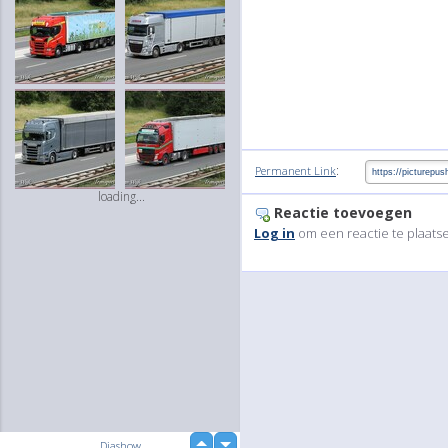
:
Permanent Link
loading...
Reactie toevoegen
Log in
om een reactie te plaats
up
Diashow