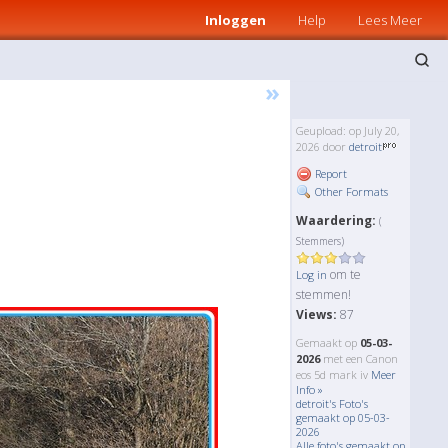
Inloggen
Help
Lees Meer
»
Geupload: op July 20,
2026 door
detroit
Report
Other Formats
Waardering:
(
Stemmers)
om te
Log in
stemmen!
Views:
87
Gemaakt op
05-03-
2026
met een Canon
eos 5d mark iv
Meer
Info »
detroit's Foto's
gemaakt op 05-03-
2026
Alle foto's gemaakt op