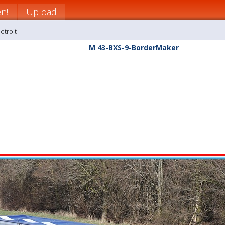
n!
Upload
etroit
M 43-BXS-9-BorderMaker