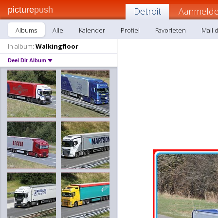
picture
push
Detroit
Aanmelde
Albums
Alle
Kalender
Profiel
Favorieten
Mail d
In album:
Walkingfloor
Deel Dit Album