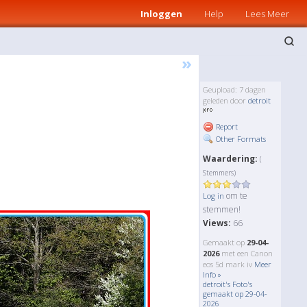
Inloggen
Help
Lees Meer
»
Geupload: 7 dagen
geleden door
detroit
Report
Other Formats
Waardering:
(
Stemmers)
om te
Log in
stemmen!
Views:
66
Gemaakt op
29-04-
2026
met een Canon
eos 5d mark iv
Meer
Info »
detroit's Foto's
gemaakt op 29-04-
2026