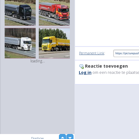
:
Permanent Link
loading...
Reactie toevoegen
Log in
om een reactie te plaats
up
Diashow