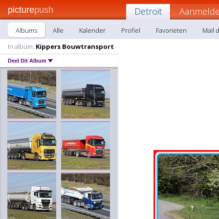
picture
push
Detroit
Aanmelde
Albums
Alle
Kalender
Profiel
Favorieten
Mail d
In album:
Kippers Bouwtransport
Deel Dit Album