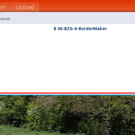
n!
Upload
etroit
B 00-BZG-6-BorderMaker