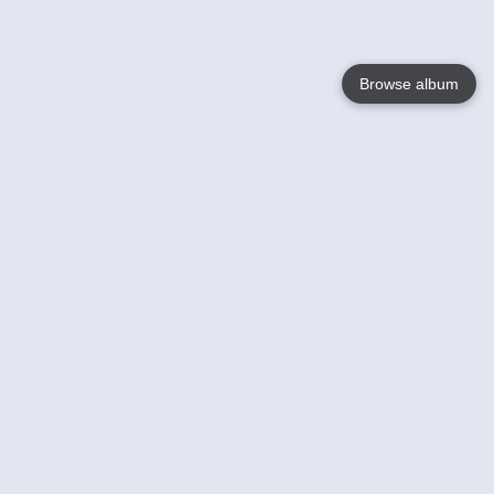
Browse album
Language
English
Nederlands
Français
Jouw
Help
Lees Meer