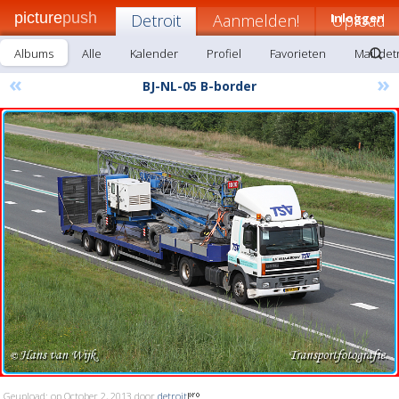
picture
push
Detroit
Aanmelden!
Inloggen
Upload
Albums
Alle
Kalender
Profiel
Favorieten
Mail det
«
»
BJ-NL-05 B-border
Geupload: op October 2, 2013 door
detroit