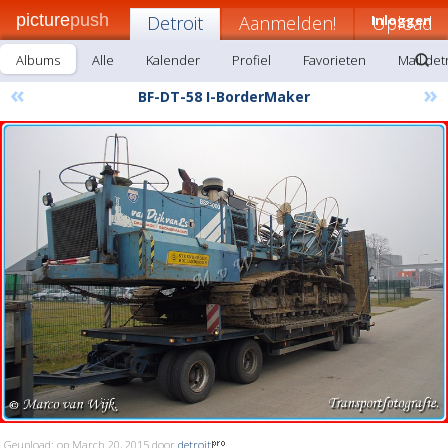
picture
push
Detroit
Aanmelden!
Inloggen
Upload
Albums
Alle
Kalender
Profiel
Favorieten
Mail det
«
»
BF-DT-58 I-BorderMaker
Geupload: op March 20, 2015 door
detroit