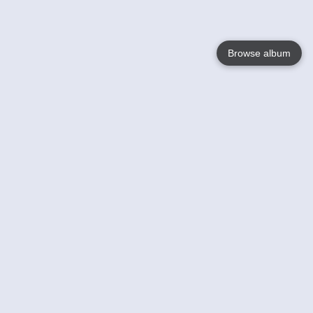
Browse album
Language
English
Nederlands
Français
Jouw
Help
Lees Meer