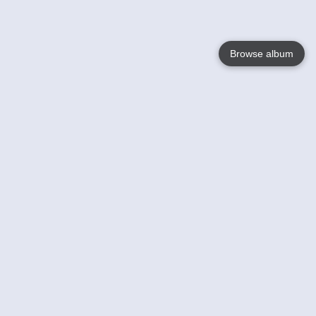
Browse album
Language
English
Nederlands
Français
Jouw
Help
Lees Meer