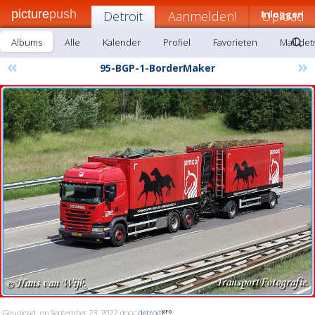
picture
push
Detroit
Aanmelden!
Inloggen
Upload
Albums
Alle
Kalender
Profiel
Favorieten
Mail det
«
»
95-BGP-1-BorderMaker
Geupload: op September 23, 2022 door
detroit