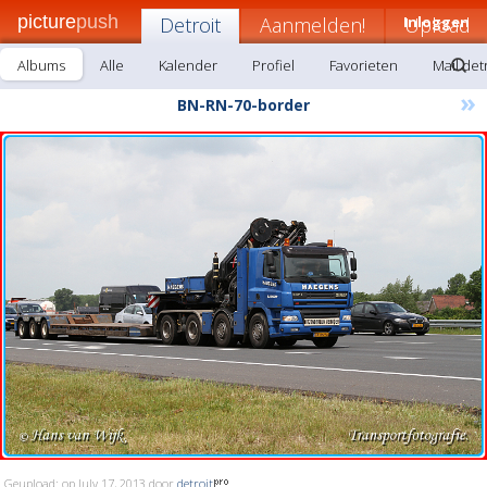
picture
push
Detroit
Aanmelden!
Inloggen
Upload
Albums
Alle
Kalender
Profiel
Favorieten
Mail det
»
BN-RN-70-border
Geupload: op July 17, 2013 door
detroit