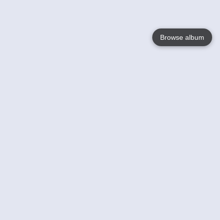
Browse album
Language
English
Nederlands
Français
Jouw
Help
Lees Meer