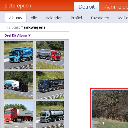
picture
push
Detroit
Aanmelde
Albums
Alle
Kalender
Profiel
Favorieten
Mail d
In album:
Tankwagens
Deel Dit Album