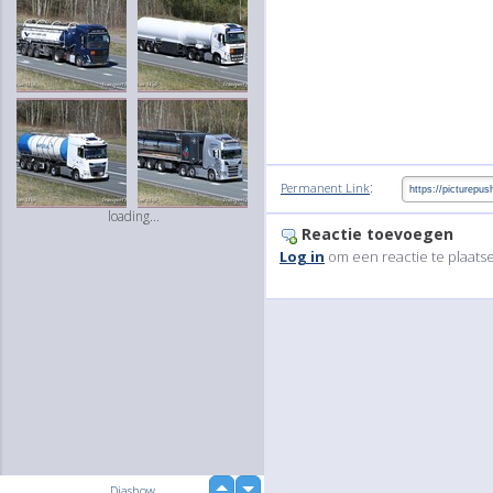
:
Permanent Link
loading...
Reactie toevoegen
Log in
om een reactie te plaats
up
Diashow