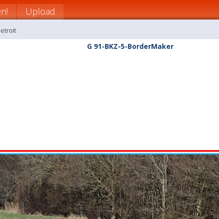
n!
Upload
etroit
G 91-BKZ-5-BorderMaker