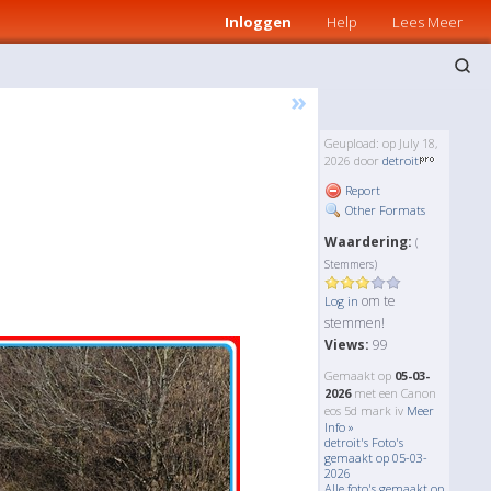
Inloggen
Help
Lees Meer
»
Geupload: op July 18,
2026 door
detroit
Report
Other Formats
Waardering:
(
Stemmers)
om te
Log in
stemmen!
Views:
99
Gemaakt op
05-03-
2026
met een Canon
eos 5d mark iv
Meer
Info »
detroit's Foto's
gemaakt op 05-03-
2026
Alle foto's gemaakt op