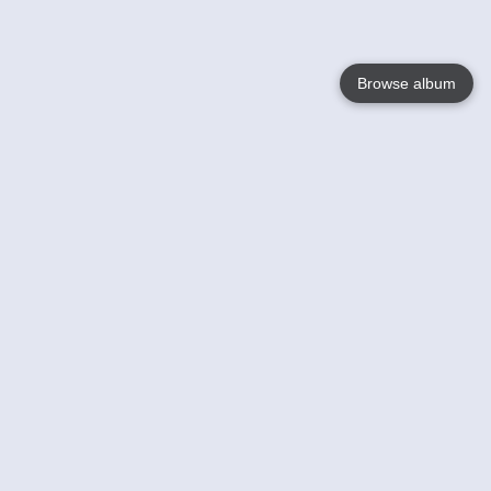
Browse album
Language
English
Nederlands
Français
Jouw
Help
Lees Meer