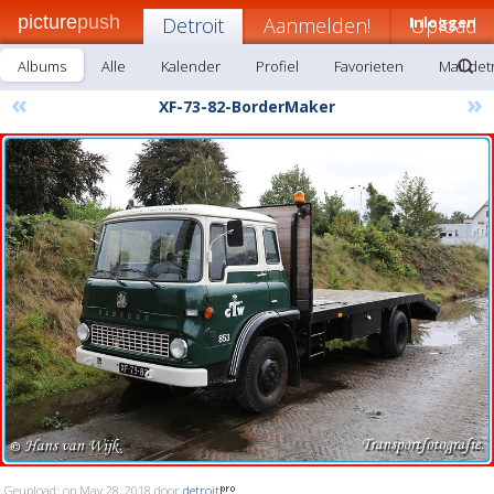
picture
push
Detroit
Aanmelden!
Inloggen
Upload
Albums
Alle
Kalender
Profiel
Favorieten
Mail det
«
»
XF-73-82-BorderMaker
Geupload: op May 28, 2018 door
detroit