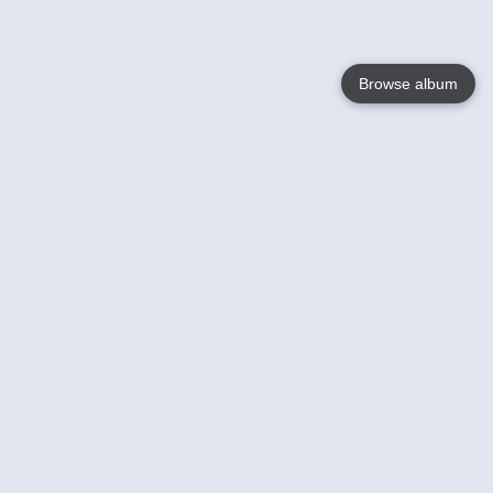
Browse album
Language
English
Nederlands
Français
Jouw
Help
Lees Meer