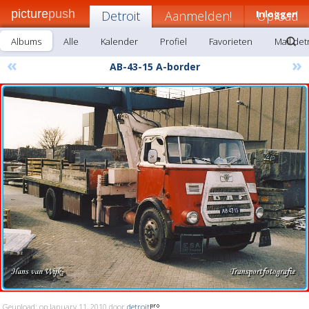
picture
push
Detroit
Aanmelden!
Inloggen
Upload
Albums
Alle
Kalender
Profiel
Favorieten
Mail det
«
»
AB-43-15 A-border
Geupload: op January 11, 2010 door
detroit