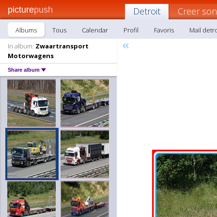
picture
push
Detroit
Creer son
Albums
Tous
Calendar
Profil
Favoris
Mail detro
«
In album:
Zwaartransport
Motorwagens
Share album