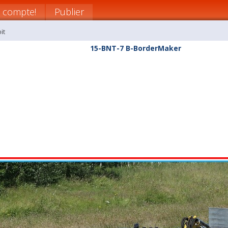
 compte!
Publier
it
15-BNT-7 B-BorderMaker