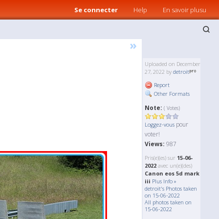
Se connecter
Help
En savoir plusu
»
Uploaded on December
27, 2022 by
detroit
Report
Other Formats
Note:
( Votes)
pour
Loggez-vous
voter!
Views:
987
Pris(e)(es) sur
15-06-
2022
avec un(e)(des)
Canon eos 5d mark
iii
Plus Info »
detroit's Photos taken
on 15-06-2022
All photos taken on
15-06-2022