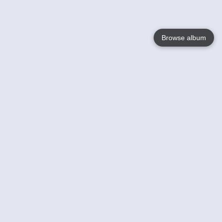
Browse album
Language
English
Nederlands
Français
Jouw
Help
Lees Meer