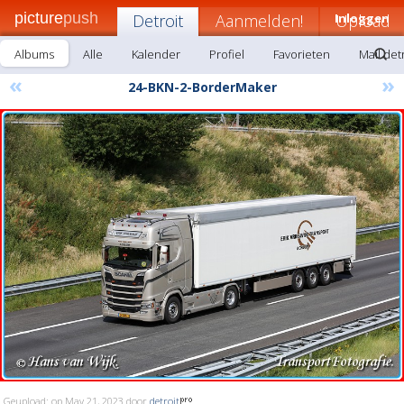
picture
push
Detroit
Aanmelden!
Inloggen
Upload
Albums
Alle
Kalender
Profiel
Favorieten
Mail det
«
»
24-BKN-2-BorderMaker
Geupload: op May 21, 2023 door
detroit