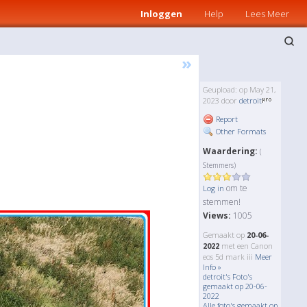
Inloggen
Help
Lees Meer
»
Geupload: op May 21,
2023 door
detroit
Report
Other Formats
Waardering:
(
Stemmers)
om te
Log in
stemmen!
Views:
1005
Gemaakt op
20-06-
2022
met een Canon
eos 5d mark iii
Meer
Info »
detroit's Foto's
gemaakt op 20-06-
2022
Alle foto's gemaakt op