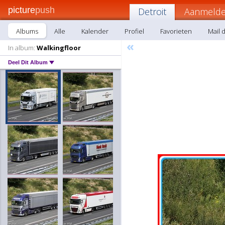
picture
push
Detroit
Aanmelde
Albums
Alle
Kalender
Profiel
Favorieten
Mail d
«
In album:
Walkingfloor
Deel Dit Album