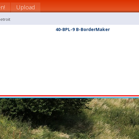
n!
Upload
etroit
40-BPL-9 B-BorderMaker