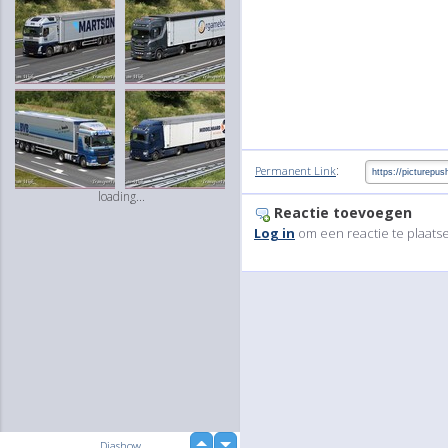
:
Permanent Link
loading...
Reactie toevoegen
Log in
om een reactie te plaats
up
Diashow