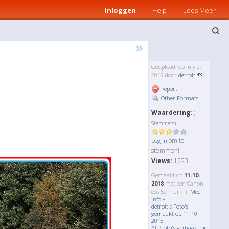
Inloggen
Help
Lees Meer
»
Geupload: op July 2,
2019 door
detroit
Report
Other Formats
Waardering:
(
Stemmers)
om te
Log in
stemmen!
Views:
1223
Gemaakt op
11-10-
2018
met een Canon
eos 5d mark iii
Meer
Info »
detroit's Foto's
gemaakt op 11-10-
2018
Alle foto's gemaakt op