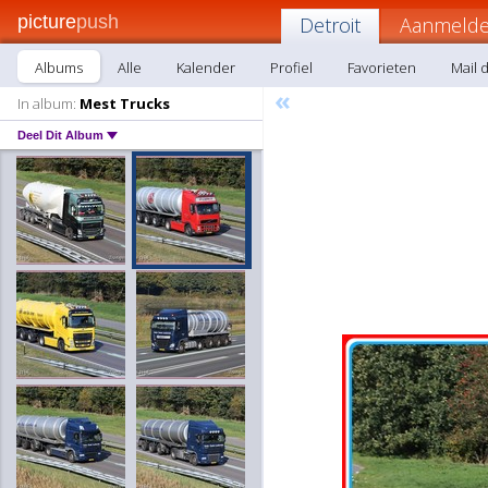
picture
push
Detroit
Aanmelde
Albums
Alle
Kalender
Profiel
Favorieten
Mail d
«
In album:
Mest Trucks
Deel Dit Album