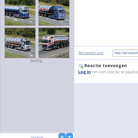
:
Permanent Link
loading...
Reactie toevoegen
Log in
om een reactie te plaats
up
Diashow