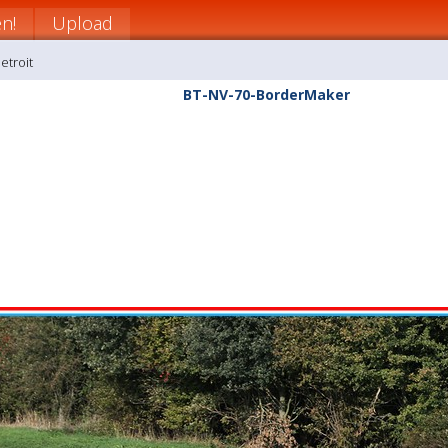
n!
Upload
etroit
BT-NV-70-BorderMaker