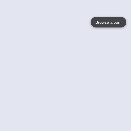
Browse album
Language
English
Nederlands
Français
Jouw
Help
Lees Meer