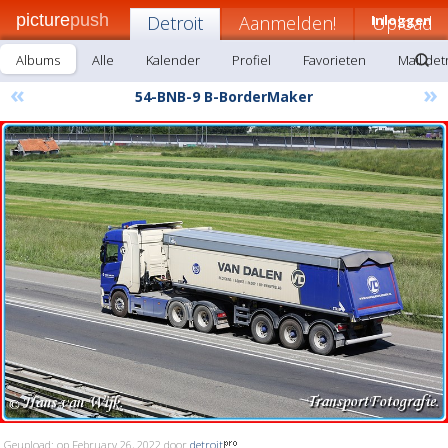
picture
push
Detroit
Aanmelden!
Inloggen
Upload
Albums
Alle
Kalender
Profiel
Favorieten
Mail det
«
»
54-BNB-9 B-BorderMaker
Geupload: op February 26, 2022 door
detroit