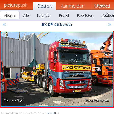
picture
push
Detroit
Aanmelden!
Inloggen
Upload
Albums
Alle
Kalender
Profiel
Favorieten
Mail det
«
»
BX-DP-06-border
Geupload: op January 24, 2010 door
detroit