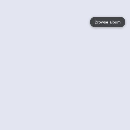
Browse album
Language
English
Nederlands
Français
Jouw
Help
Lees Meer