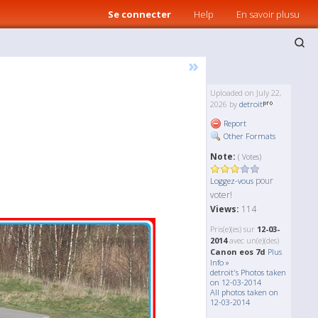
Se connecter
Help
En savoir plusu
»
Uploaded on July 22,
2026 by
detroit
Report
Other Formats
Note:
( Votes)
pour
Loggez-vous
voter!
Views:
114
Pris(e)(es) sur
12-03-
2014
avec un(e)(des)
Canon eos 7d
Plus
Info »
detroit's Photos taken
on 12-03-2014
All photos taken on
12-03-2014