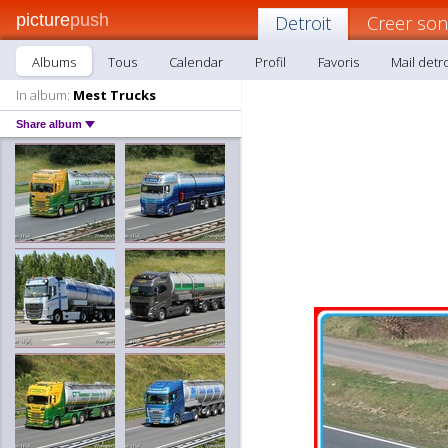
picture
push
Detroit
Creer son
Albums
Tous
Calendar
Profil
Favoris
Mail detro
In album:
Mest Trucks
Share album