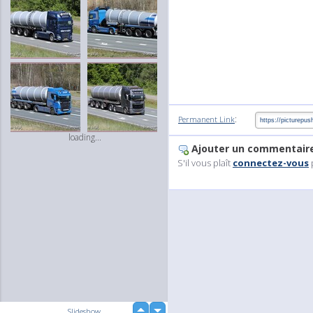
:
Permanent Link
loading...
Ajouter un commentair
S'il vous plaît
connectez-vous
up
Slideshow