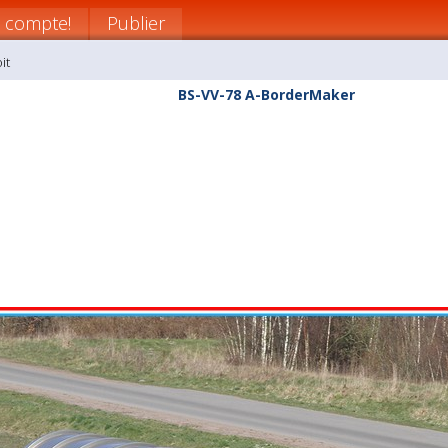
 compte!
Publier
it
BS-VV-78 A-BorderMaker