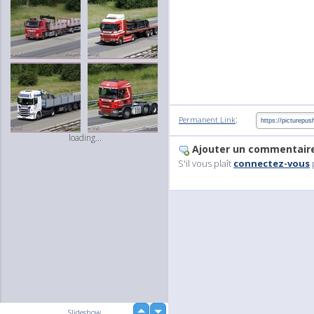
:
Permanent Link
loading...
Ajouter un commentair
S'il vous plaît
connectez-vous
up
Slideshow