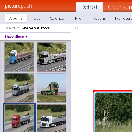
picture
push
Detroit
Creer son
Albums
Tous
Calendar
Profil
Favoris
Mail detro
«
In album:
Stenen Auto's
Share album