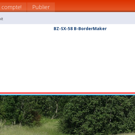
 compte!
Publier
it
BZ-SX-58 B-BorderMaker