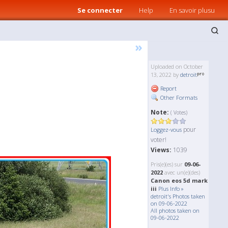
Se connecter
Help
En savoir plusu
»
Uploaded on October
13, 2022 by
detroit
Report
Other Formats
Note:
( Votes)
pour
Loggez-vous
voter!
Views:
1039
Pris(e)(es) sur
09-06-
2022
avec un(e)(des)
Canon eos 5d mark
iii
Plus Info »
detroit's Photos taken
on 09-06-2022
All photos taken on
09-06-2022